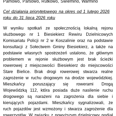
Parnowo, Parsowo, Rutkowo, Świemino, Warmino
Cel działania priorytetowego na okres od 1 lutego 2026
roku do 31 lipca 2026 roku
W wyniku spotkań ze społecznością lokalną rejonu
służbowego nr 1 Biesiekierz Rewiru Dzielnicowych
Komisariatu Policji nr 2 w Koszalinie oraz na podstawie
konsultacji z Sołectwem Gminy Biesiekierz, a także na
podstawie własnych spostrzeżeń ustalono, że głównym
problemem w rejonie służbowym jest brak ścieżki
rowerowej z miejscowości Biesiekierz do miejscowości
Stare Bielice. Brak drogi rowerowej stwarza realne
zagrożenie w ruchu drogowym na drodze wojewódzkiej.
Mieszkańcy poruszający się rowerami Drogą
Wojewódzką 112, która posiada duże nasilenie ruchu
drogowego są narażeni na zagrożenia dla siebie i
kierujących pojazdami. Mieszkańcy sygnalizowali, że
ruch pojazdów jest wzmożony i stwarza zagrożenie dla
rowerzystów. W związku z powyższym dzielnicowy podjął