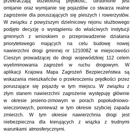
przekraczają dozwoloną prędkość, utrudnione jest
omijanie oraz wymijanie się pojazdów co stwarza realne
zagrożenie dla poruszających się pieszych i rowerzystów.
W związku z powyższym dzielnicowy rejonu służbowego
podjęto decyzję o wystąpieniu do właściwych instytucji
gminnych z wnioskiem o przeprowadzenie działania
priorytetowego mających na celu budowę nowej
nawierzchni drogi gminnej nr 121008Z w miejscowości
Cieszyn prowadzącej do drogi wojewódzkiej 112 celem
wyeliminowania zagrożeń w ruchu drogowym. W
aplikacji Krajowa Mapa Zagrożeń Bezpieczeństwa są
wskazania mieszkańców o przekroczeniu prędkości przez
poruszające się pojazdy w tym miejscu. W związku z
złym stanem nawierzchni zagrożenie występuję głównie
w okresie jesieno-zimowym w porach popołudniowo-
wieczorowych, ponieważ w tym okresie szybciej zapada
zmierzch. W tym okresie nawierzchnia drogi jest
niebezpieczna dla kierujących z wiązka z trudnymi
warunkami atmosferycznymi.