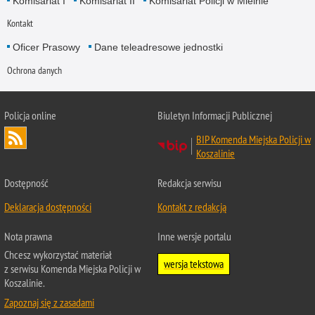
Komisariat I
Komisariat II
Komisariat Policji w Mielnie
Kontakt
Oficer Prasowy
Dane teleadresowe jednostki
Ochrona danych
Policja online
Biuletyn Informacji Publicznej
BIP Komenda Miejska Policji w
Koszalinie
Dostępność
Redakcja serwisu
Deklaracja dostępności
Kontakt z redakcją
Nota prawna
Inne wersje portalu
Chcesz wykorzystać materiał
wersja tekstowa
z serwisu Komenda Miejska Policji w
Koszalinie.
Zapoznaj się z zasadami