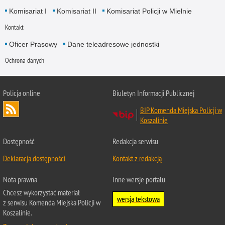
Komisariat I
Komisariat II
Komisariat Policji w Mielnie
Kontakt
Oficer Prasowy
Dane teleadresowe jednostki
Ochrona danych
Policja online
Biuletyn Informacji Publicznej
BIP Komenda Miejska Policji w
Koszalinie
Dostępność
Redakcja serwisu
Deklaracja dostępności
Kontakt z redakcją
Nota prawna
Inne wersje portalu
Chcesz wykorzystać materiał
wersja tekstowa
z serwisu Komenda Miejska Policji w
Koszalinie.