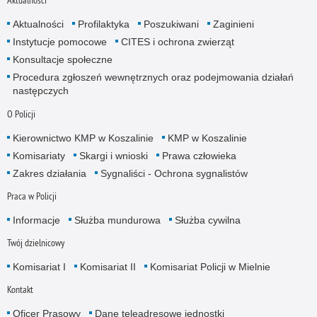
Aktualności
Aktualności
Profilaktyka
Poszukiwani
Zaginieni
Instytucje pomocowe
CITES i ochrona zwierząt
Konsultacje społeczne
Procedura zgłoszeń wewnętrznych oraz podejmowania działań
następczych
O Policji
Kierownictwo KMP w Koszalinie
KMP w Koszalinie
Komisariaty
Skargi i wnioski
Prawa człowieka
Zakres działania
Sygnaliści - Ochrona sygnalistów
Praca w Policji
Informacje
Służba mundurowa
Służba cywilna
Twój dzielnicowy
Komisariat I
Komisariat II
Komisariat Policji w Mielnie
Kontakt
Oficer Prasowy
Dane teleadresowe jednostki