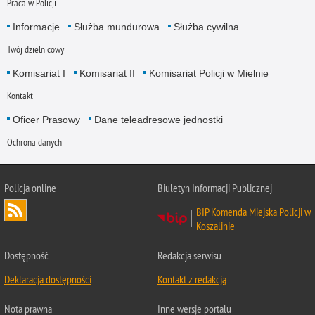
Praca w Policji
Informacje
Służba mundurowa
Służba cywilna
Twój dzielnicowy
Komisariat I
Komisariat II
Komisariat Policji w Mielnie
Kontakt
Oficer Prasowy
Dane teleadresowe jednostki
Ochrona danych
Policja online
Biuletyn Informacji Publicznej
BIP Komenda Miejska Policji w
Koszalinie
Dostępność
Redakcja serwisu
Deklaracja dostępności
Kontakt z redakcją
Nota prawna
Inne wersje portalu